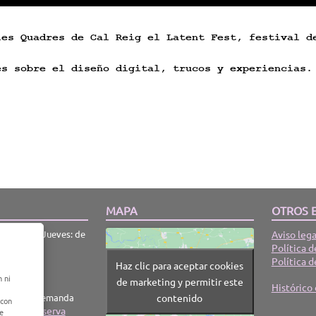
les Quadres de Cal Reig el Latent Fest, festival d
es sobre el diseño digital, trucos y experiencias.
MAPA
OTROS 
iércoles y Jueves: de
Aviso lega
Política d
a 2:30h
Política d
Haz clic para aceptar cookies
 a 00:30h
n ni
de marketing y permitir este
h a 18h
Histórico 
contenido
imos bajo demanda
 con
tanos y reserva
de