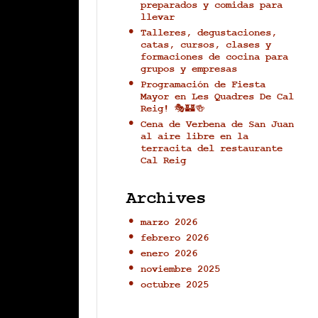
preparados y comidas para
llevar
Talleres, degustaciones,
catas, cursos, clases y
formaciones de cocina para
grupos y empresas
Programación de Fiesta
Mayor en Les Quadres De Cal
Reig! 🎭🏰🍻
Cena de Verbena de San Juan
al aire libre en la
terracita del restaurante
Cal Reig
Archives
marzo 2026
febrero 2026
enero 2026
noviembre 2025
octubre 2025