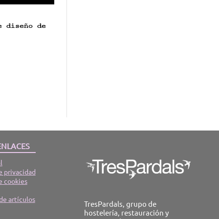
e diseño de
ENLACES
l
e privacidad
e cookies
de artículos
TresPardals, grupo de
hostelería, restauración y