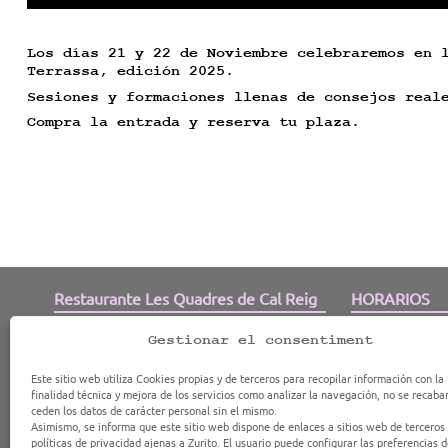
Los días 21 y 22 de Noviembre celebraremos en 
Terrassa, edición 2025.
Sesiones y formaciones llenas de consejos real
Compra la entrada y reserva tu plaza.
Restaurante Les Quadres de Cal Reig
HORARIOS
Producto local de temporada y mercado de
Lunes, Martes, M
Gestionar el consentiment
proximidad
17h a 00h
C/Mare de Déu dels Àngels, nº 23
Viernes: de 17h 
Este sitio web utiliza Cookies propias y de terceros para recopilar información con la
08221 Terrassa (Barcelona)
Sábados: de 11h
finalidad técnica y mejora de los servicios como analizar la navegación, no se recaba
93 140 89 10
Domingos: de 11
Tel:
ceden los datos de carácter personal sin el mismo.
Mediodías: abr
quadresdecalreig@gmail.com
E-mail:
Asimismo, se informa que este sitio web dispone de enlaces a sitios web de terceros
consúl
Festivos:
políticas de privacidad ajenas a Zurito. El usuario puede configurar las preferencias 