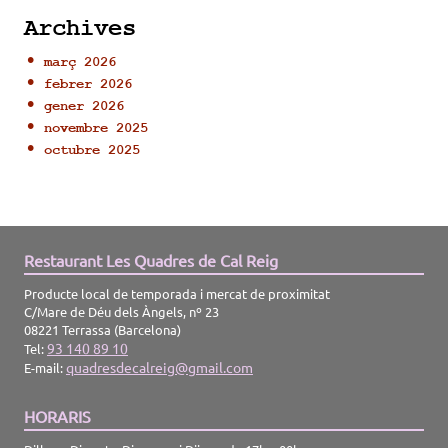
Archives
març 2026
febrer 2026
gener 2026
novembre 2025
octubre 2025
Restaurant Les Quadres de Cal Reig
Producte local de temporada i mercat de proximitat
C/Mare de Déu dels Àngels, nº 23
08221 Terrassa (Barcelona)
93 140 89 10
Tel:
quadresdecalreig@gmail.com
E-mail:
HORARIS