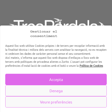
Gestionar el
consentiment
Aquest lloc web utilitza Cookies pròpies i de tercers per recopilar informació amb
la finalitat tècnica i millora dels serveis com analitzar la navegació, no es recapten
ni cedeixen les dades de caràcter personal sense el seu consentiment.
Així mateix, s'informa que aquest lloc web disposa d'enllaços a llocs web de
TresPardals, grup d'hostaleria, restauració i caterings de
tercers amb polítiques de privadesa alienes a Zurito. L'usuari pot configurar les
Terrassa
preferències d'instal·lació de cookies amb el botó o veure la
Política de Cookies
Accepta
Disseny i Programació web per
Dieres.com
Denega
| Les Quadres de Cal Reig bon
Restaurant a Terrassa. Vins, cuina de mercat i producte de temporada | ©
2026 Tres Pardals - All Rights Reserved
Veure preferències