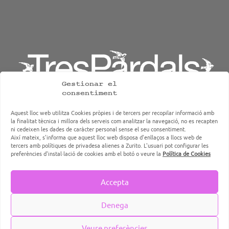
Gestionar el
consentiment
Aquest lloc web utilitza Cookies pròpies i de tercers per recopilar informació amb
la finalitat tècnica i millora dels serveis com analitzar la navegació, no es recapten
ni cedeixen les dades de caràcter personal sense el seu consentiment.
TresPardals, grup d'hostaleria, restauració i caterings de
Així mateix, s'informa que aquest lloc web disposa d'enllaços a llocs web de
Terrassa
tercers amb polítiques de privadesa alienes a Zurito. L'usuari pot configurar les
preferències d'instal·lació de cookies amb el botó o veure la
Política de Cookies
Accepta
Disseny i Programació web per
Dieres.com
| Les Quadres de Cal Reig bon
Denega
Restaurant a Terrassa. Vins, cuina de mercat i producte de temporada | ©
2026 Tres Pardals - All Rights Reserved
Veure preferències