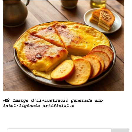
«📸
Imatge d’il•lustració generada amb
intel•ligència artificial.
«