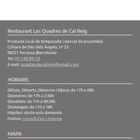
Restaurant Les Quadres de Cal Reig
Producte local de temporada i mercat de proximitat
C/Mare de Déu dels Àngels, nº 23
08221 Terrassa (Barcelona)
93 140 89 10
Tel:
quadresdecalreig@gmail.com
E-mail:
HORARIS
Dilluns, Dimarts, Dimecres i Dijous: de 17h a 00h
Divendres: de 17h a 2:30h
Dissabtes: de 11h a 00:30h
Diumenges: de 11h a 18h
Migdies: obrim sota demanda
consulta'ns i reserva
Festius:
MAPA