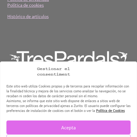
Política de cookies
Histórico de artículos
Gestionar el
consentiment
Este sitio web utiliza Cookies propias y de terceros para recopilar información con
la finalidad técnica y mejora de los servicios como analizar la navegación, no se
recaban ni ceden los datos de carácter personal sin el mismo.
TresPardals, grupo de hostelería, restauración y caterings
Asimismo, se informa que este sitio web dispone de enlaces a sitios web de
de Terrassa
terceros con políticas de privacidad ajenas a Zurito. El usuario puede configurar las
preferencias de instalación de cookies con el botón o ver la
Política de Cookies
Acepta