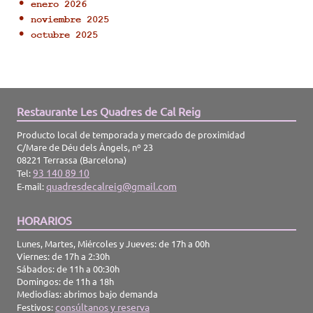
enero 2026
noviembre 2025
octubre 2025
Restaurante Les Quadres de Cal Reig
Producto local de temporada y mercado de proximidad
C/Mare de Déu dels Àngels, nº 23
08221 Terrassa (Barcelona)
93 140 89 10
Tel:
quadresdecalreig@gmail.com
E-mail:
HORARIOS
Lunes, Martes, Miércoles y Jueves: de 17h a 00h
Viernes: de 17h a 2:30h
Sábados: de 11h a 00:30h
Domingos: de 11h a 18h
Mediodías: abrimos bajo demanda
consúltanos y reserva
Festivos: