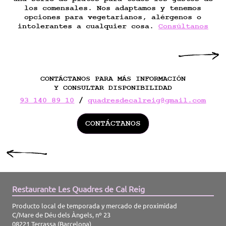
los comensales. Nos adaptamos y tenemos
opciones para vegetarianos, alérgenos o
intolerantes a cualquier cosa.
Consúltanos
CONTÁCTANOS PARA MÁS INFORMACIÓN
Y CONSULTAR DISPONIBILIDAD
93 140 89 10
/
quadresdecalreig@gmail.com
CONTÁCTANOS
Restaurante Les Quadres de Cal Reig
Producto local de temporada y mercado de proximidad
C/Mare de Déu dels Àngels, nº 23
08221 Terrassa (Barcelona)